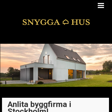
KÖPA ELLER BYGGA
KÖPA HUS I FUNKIS
MANSARDSTAK
DOLDA FEL
BLOGG
Anlita byggfirma i
Stockholm!