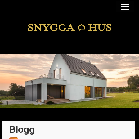
KÖPA ELLER BYGGA
KÖPA HUS I FUNKIS
MANSARDSTAK
DOLDA FEL
BLOGG
Blogg