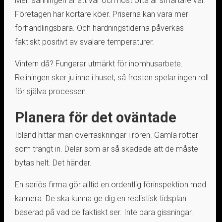
Men sanningen är att vår och höst ofta är smartare val.
Företagen har kortare köer. Priserna kan vara mer
förhandlingsbara. Och härdningstiderna påverkas
faktiskt positivt av svalare temperaturer.
Vintern då? Fungerar utmärkt för inomhusarbete.
Reliningen sker ju inne i huset, så frosten spelar ingen roll
för själva processen.
Planera för det oväntade
Ibland hittar man överraskningar i rören. Gamla rötter
som trängt in. Delar som är så skadade att de måste
bytas helt. Det händer.
En seriös firma gör alltid en ordentlig förinspektion med
kamera. De ska kunna ge dig en realistisk tidsplan
baserad på vad de faktiskt ser. Inte bara gissningar.