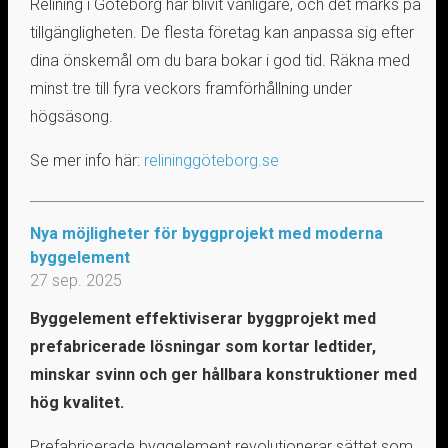
Relining i Göteborg har blivit vanligare, och det märks på
tillgängligheten. De flesta företag kan anpassa sig efter
dina önskemål om du bara bokar i god tid. Räkna med
minst tre till fyra veckors framförhållning under
högsäsong.
Se mer info här:
relininggöteborg.se
Nya möjligheter för byggprojekt med moderna
byggelement
27 sep. 2025
Byggelement effektiviserar byggprojekt med
prefabricerade lösningar som kortar ledtider,
minskar svinn och ger hållbara konstruktioner med
hög kvalitet.
Prefabricerade byggelement revolutionerar sättet som