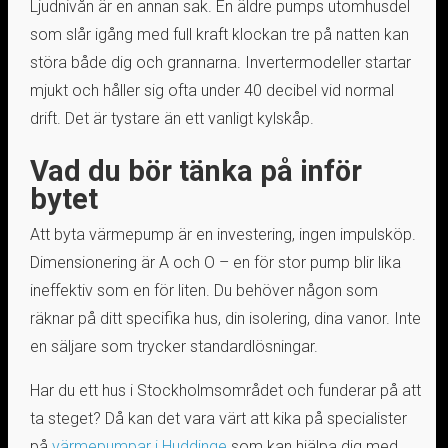
Ljudnivån är en annan sak. En äldre pumps utomhusdel
som slår igång med full kraft klockan tre på natten kan
störa både dig och grannarna. Invertermodeller startar
mjukt och håller sig ofta under 40 decibel vid normal
drift. Det är tystare än ett vanligt kylskåp.
Vad du bör tänka på inför
bytet
Att byta värmepump är en investering, ingen impulsköp.
Dimensionering är A och O – en för stor pump blir lika
ineffektiv som en för liten. Du behöver någon som
räknar på ditt specifika hus, din isolering, dina vanor. Inte
en säljare som trycker standardlösningar.
Har du ett hus i Stockholmsområdet och funderar på att
ta steget? Då kan det vara värt att kika på specialister
på
värmepumpar i Huddinge
som kan hjälpa dig med