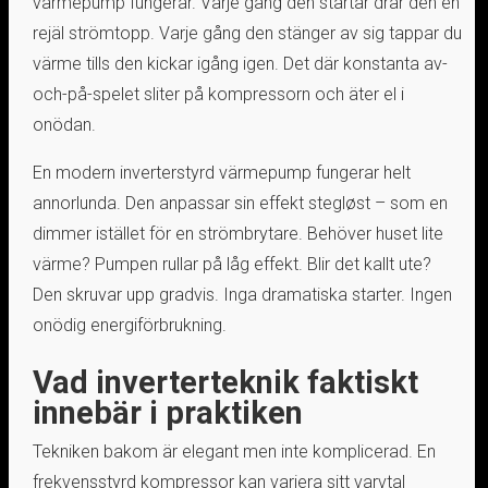
värmepump fungerar. Varje gång den startar drar den en
rejäl strömtopp. Varje gång den stänger av sig tappar du
värme tills den kickar igång igen. Det där konstanta av-
och-på-spelet sliter på kompressorn och äter el i
onödan.
En modern inverterstyrd värmepump fungerar helt
annorlunda. Den anpassar sin effekt stegløst – som en
dimmer istället för en strömbrytare. Behöver huset lite
värme? Pumpen rullar på låg effekt. Blir det kallt ute?
Den skruvar upp gradvis. Inga dramatiska starter. Ingen
onödig energiförbrukning.
Vad inverterteknik faktiskt
innebär i praktiken
Tekniken bakom är elegant men inte komplicerad. En
frekvensstyrd kompressor kan variera sitt varvtal