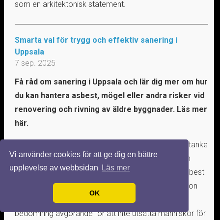
som en arkitektonisk statement.
Smarta val för trygg och effektiv sanering i
Uppsala
7 sep. 2025
Få råd om sanering i Uppsala och lär dig mer om hur
du kan hantera asbest, mögel eller andra risker vid
renovering och rivning av äldre byggnader. Läs mer
här.
Hanteringen av farliga material kräver mycket eftertanke
Vi använder cookies för att ge dig en bättre
och försiktighet vid sanering. I äldre byggnader från
upplevelse av webbsidan
Läs mer
1900-talets mitt kan ohälsosamma ämnen som asbest
gömma sig i väggar, golv och tak. När ombyggnation
OK
eller rivning planeras blir provtagning och noggrann
bedömning avgörande för att inte utsätta människor för