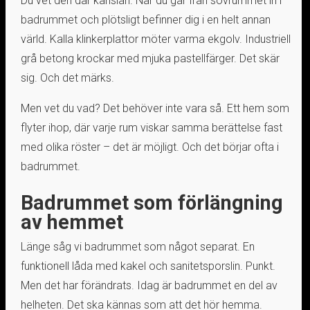
Du vet den där känslan. När du går från sovrummet in i
badrummet och plötsligt befinner dig i en helt annan
värld. Kalla klinkerplattor möter varma ekgolv. Industriell
grå betong krockar med mjuka pastellfärger. Det skär
sig. Och det märks.
Men vet du vad? Det behöver inte vara så. Ett hem som
flyter ihop, där varje rum viskar samma berättelse fast
med olika röster – det är möjligt. Och det börjar ofta i
badrummet.
Badrummet som förlängning
av hemmet
Länge såg vi badrummet som något separat. En
funktionell låda med kakel och sanitetsporslin. Punkt.
Men det har förändrats. Idag är badrummet en del av
helheten. Det ska kännas som att det hör hemma.