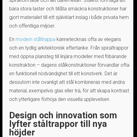
spiralformade och allt däremellan. Stålets förmåga att
bära stora laster och tillåta smäckra konstruktioner har
gjort materialet till ett självklart inslag i både privata hem
och offentliga miljöer.
En
modern ståltrappa
kännetecknas ofta av elegans
och en tydlig arkitektonisk eftertanke. Från spiraltrappor
med öppna plansteg till linjära modeller med fribärande
konstruktion – dagens stålkonstruktioner förvandlar ofta
en funktionell nödvändighet till ett konstverk. Det är
dessutom inte ovanligt att stål kombineras med andra
material, exempelvis glas eller trä, för att skapa kontrast
och ytterligare förhöja den visuella upplevelsen.
Design och innovation som
lyfter ståltrappor till nya
höjder