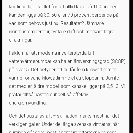
kontinuerligt. Istället för att alltid köra på 100 procent
kan den ligga på 30, 50 eller 70 procent beroende på
vad som behövs just nu. Resultatet? Jämnare
inomhustemperatur, tystare drift och markant lägre
elräkningar.
Faktum är att moderna inverterstyrda luft-
vattenvärmepumpar kan ha en årsverkningsgrad (SCOP)
på över 5. Det betyder att du får fem kilowattimmar
värme för varje kilowattimme el du stoppar in. Jämför
det med en äldre modell som kanske ligger på 2,5–3. Vi
pratar alltså nästan dubbelt så effektiv
energiomvandling.
Och det bästa av allt – skillnaden märks mest när det
verkligen gäller. Under de långa svenska vintrarna, när
pumpen går som mest, sparar invertertekniken som