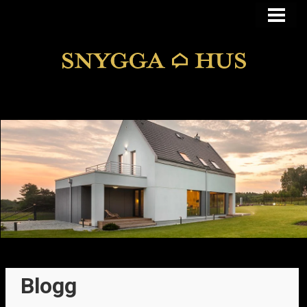
KÖPA ELLER BYGGA
KÖPA HUS I FUNKIS
MANSARDSTAK
DOLDA FEL
BLOGG
Blogg