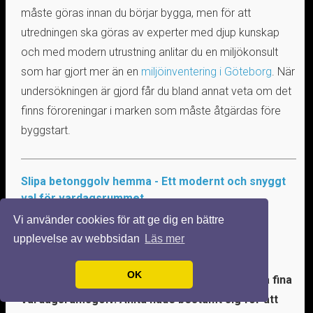
måste göras innan du börjar bygga, men för att
utredningen ska göras av experter med djup kunskap
och med modern utrustning anlitar du en miljökonsult
som har gjort mer än en
miljöinventering i Göteborg
. När
undersökningen är gjord får du bland annat veta om det
finns föroreningar i marken som måste åtgärdas före
byggstart.
Slipa betonggolv hemma - Ett modernt och snyggt
val för vardagsrummet
24 sep. 2023
Vi använder cookies för att ge dig en bättre
upplevelse av webbsidan
Läs mer
Att slipa betonggolv hemma är inte längre en
ovanlig företeelse, faktum är att det blir allt
OK
vanligare, särskilt när det handlar om att skapa fina
vardagsrumsgolv. Anita hade bestämt sig för att