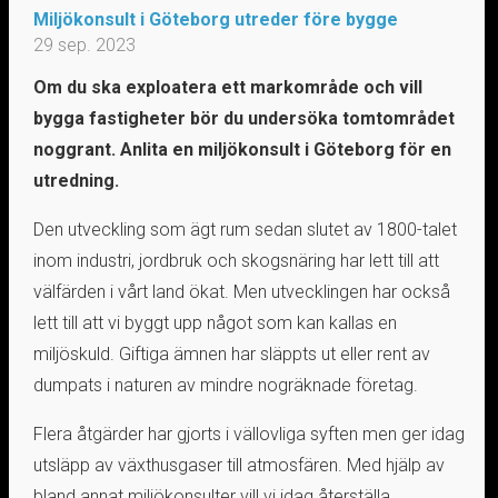
Miljökonsult i Göteborg utreder före bygge
29 sep. 2023
Om du ska exploatera ett markområde och vill
bygga fastigheter bör du undersöka tomtområdet
noggrant. Anlita en miljökonsult i Göteborg för en
utredning.
Den utveckling som ägt rum sedan slutet av 1800-talet
inom industri, jordbruk och skogsnäring har lett till att
välfärden i vårt land ökat. Men utvecklingen har också
lett till att vi byggt upp något som kan kallas en
miljöskuld. Giftiga ämnen har släppts ut eller rent av
dumpats i naturen av mindre nogräknade företag.
Flera åtgärder har gjorts i vällovliga syften men ger idag
utsläpp av växthusgaser till atmosfären. Med hjälp av
bland annat miljökonsulter vill vi idag återställa