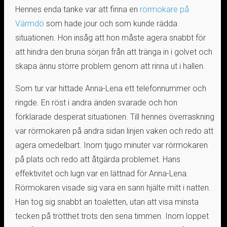
Hennes enda tanke var att finna en
rörmokare på
Värmdö
som hade jour och som kunde rädda
situationen. Hon insåg att hon måste agera snabbt för
att hindra den bruna sörjan från att tränga in i golvet och
skapa ännu större problem genom att rinna ut i hallen.
Som tur var hittade Anna-Lena ett telefonnummer och
ringde. En röst i andra änden svarade och hon
förklarade desperat situationen. Till hennes överraskning
var rörmokaren på andra sidan linjen vaken och redo att
agera omedelbart. Inom tjugo minuter var rörmokaren
på plats och redo att åtgärda problemet. Hans
effektivitet och lugn var en lättnad för Anna-Lena.
Rörmokaren visade sig vara en sann hjälte mitt i natten.
Han tog sig snabbt an toaletten, utan att visa minsta
tecken på trötthet trots den sena timmen. Inom loppet