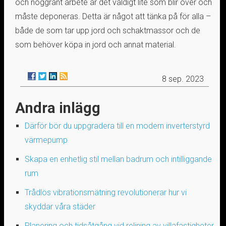
och noggrant arbete är det väldigt lite som blir över och
måste deponeras. Detta är något att tänka på för alla –
både de som tar upp jord och schaktmassor och de
som behöver köpa in jord och annat material.
8 sep. 2023
Andra inlägg
Därför bör du uppgradera till en modern inverterstyrd
värmepump
Skapa en enhetlig stil mellan badrum och intilliggande
rum
Trådlös vibrationsmätning revolutionerar hur vi
skyddar våra städer
Planering och tidsåtgång vid relining av villafastigheter