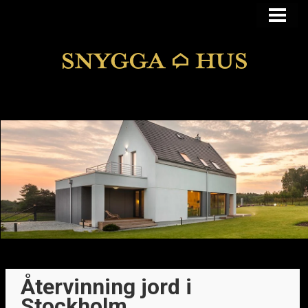
KÖPA ELLER BYGGA
KÖPA HUS I FUNKIS
MANSARDSTAK
DOLDA FEL
BLOGG
Återvinning jord i
Stockholm