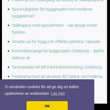
Nya möjligheter för byggprojekt med moderna
byggelement
Ståltrappor med speciell form – när design möter
funktion
Smarta val för trygg och effektiv sanering i Uppsala
Kontrollansvariga för byggprojekt i Göteborg – därför
behövs de
Ge bostaden ett lyft med köksrenovering i Göteborg
Fördelarna med att använda IBC tankar vid moderna
transporter
Vi använder cookies för att ge dig en bättre
upplevelse av webbsidan
Läs mer
OK
© 2026 SNYGGAHUS.NU. ALLA RÄTTIGHETER FÖRBEHÅLLNA.