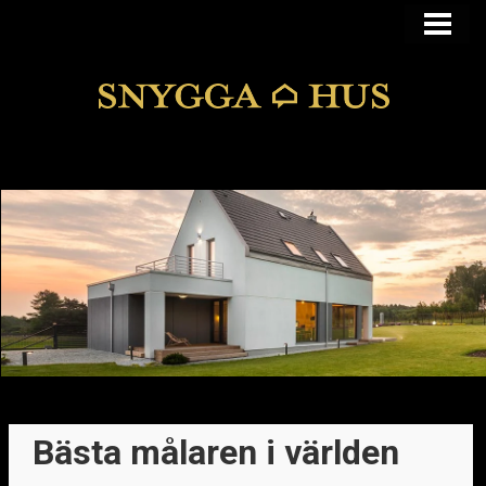
KÖPA ELLER BYGGA
KÖPA HUS I FUNKIS
MANSARDSTAK
DOLDA FEL
BLOGG
Bästa målaren i världen