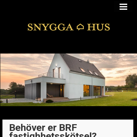
KÖPA ELLER BYGGA
KÖPA HUS I FUNKIS
MANSARDSTAK
DOLDA FEL
BLOGG
Behöver er BRF
fastighhetsskötsel?