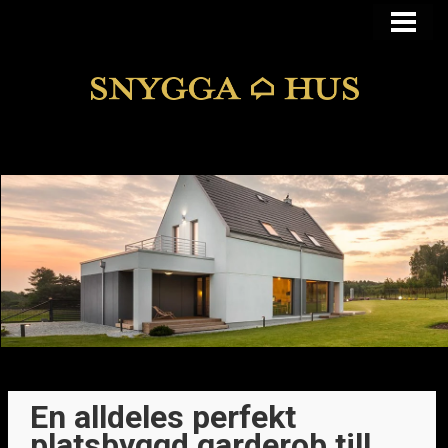
KÖPA ELLER BYGGA
KÖPA HUS I FUNKIS
MANSARDSTAK
DOLDA FEL
BLOGG
En alldeles perfekt
platsbyggd garderob till