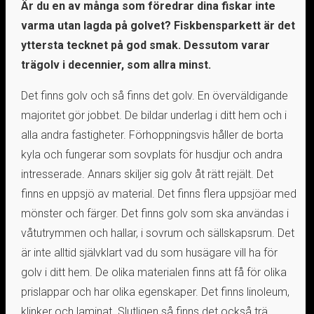
Är du en av många som föredrar dina fiskar inte
varma utan lagda på golvet? Fiskbensparkett är det
yttersta tecknet på god smak. Dessutom varar
trägolv i decennier, som allra minst.
Det finns golv och så finns det golv. En överväldigande
majoritet gör jobbet. De bildar underlag i ditt hem och i
alla andra fastigheter. Förhoppningsvis håller de borta
kyla och fungerar som sovplats för husdjur och andra
intresserade. Annars skiljer sig golv åt rätt rejält. Det
finns en uppsjö av material. Det finns flera uppsjöar med
mönster och färger. Det finns golv som ska användas i
våtutrymmen och hallar, i sovrum och sällskapsrum. Det
är inte alltid självklart vad du som husägare vill ha för
golv i ditt hem. De olika materialen finns att få för olika
prislappar och har olika egenskaper. Det finns linoleum,
klinker och laminat. Slutligen så finns det också trä,