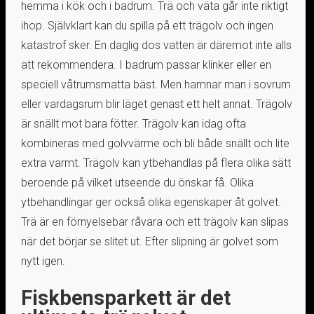
hemma i kök och i badrum. Trä och väta går inte riktigt
ihop. Självklart kan du spilla på ett trägolv och ingen
katastrof sker. En daglig dos vatten är däremot inte alls
att rekommendera. I badrum passar klinker eller en
speciell våtrumsmatta bäst. Men hamnar man i sovrum
eller vardagsrum blir läget genast ett helt annat. Trägolv
är snällt mot bara fötter. Trägolv kan idag ofta
kombineras med golvvärme och bli både snällt och lite
extra varmt. Trägolv kan ytbehandlas på flera olika sätt
beroende på vilket utseende du önskar få. Olika
ytbehandlingar ger också olika egenskaper åt golvet.
Trä är en förnyelsebar råvara och ett trägolv kan slipas
när det börjar se slitet ut. Efter slipning är golvet som
nytt igen.
Fiskbensparkett är det