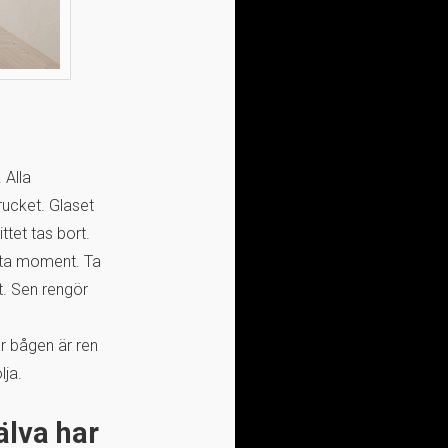
 Alla
rucket. Glaset
ittet tas bort.
tta moment. Ta
t. Sen rengör
är bågen är ren
lja.
älva har