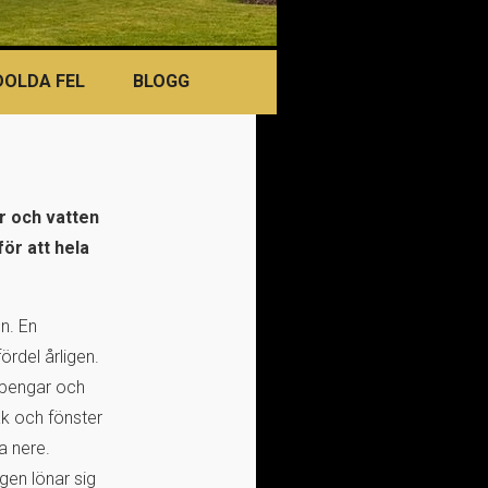
DOLDA FEL
BLOGG
r och vatten
för att hela
n. En
ördel årligen.
 pengar och
ak och fönster
a nere.
gen lönar sig