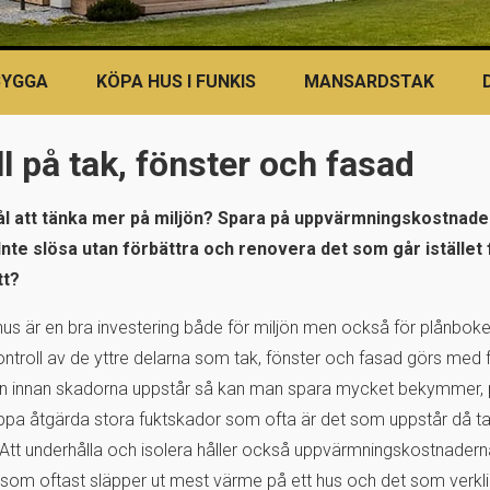
BYGGA
KÖPA HUS I FUNKIS
MANSARDSTAK
ll på tak, fönster och fasad
ål att tänka mer på miljön? Spara på uppvärmningskostnade
 Inte slösa utan förbättra och renovera det som går istället 
tt?
 hus är en bra investering både för miljön men också för plånboke
ntroll av de yttre delarna som tak, fönster och fasad görs med f
len innan skadorna uppstår så kan man spara mycket bekymmer,
slippa åtgärda stora fuktskador som ofta är det som uppstår då t
tt. Att underhålla och isolera håller också uppvärmningskostnadern
 som oftast släpper ut mest värme på ett hus och det som verkli