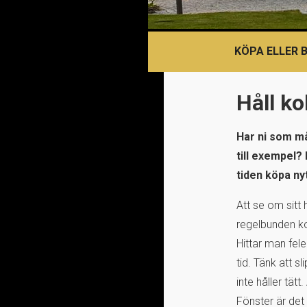
KÖPA ELLER 
Håll ko
Har ni som m
till exempel?
tiden köpa ny
Att se om sitt
regelbunden ko
Hittar man fe
tid. Tänk att 
inte håller tä
Fönster är det