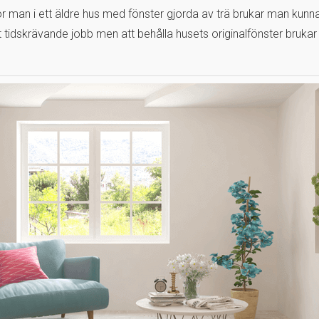
or man i ett äldre hus med fönster gjorda av trä brukar man kunn
t tidskrävande jobb men att behålla husets originalfönster brukar