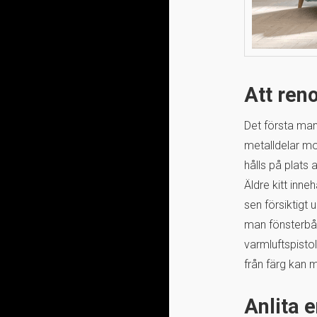
Att reno
Det första man
metalldelar mo
hålls på plats a
Äldre kitt inn
sen försiktigt 
man fönsterbåg
varmluftspistol
från färg kan 
Anlita 