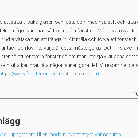
s att sätta tillbaka glasen och fästa dem med nya stift och kitta
 stelnat något kan man så börja måla fönstren. Måla även över kitt
hindra vätska från att tränga in. Att måla och torka ett fönster b
är tack och lov inte varje år detta måste göras. Det finns även 
ister på att renovera fönster så om man inte själv vill ägna seme
 och kitta kan man låta någon annan göra det. Vi rekommendera
https://www.fönsterrenoveringstockholm.com
1
nlägg
ör du uppgradera till en modern inverterstyrd värmepump