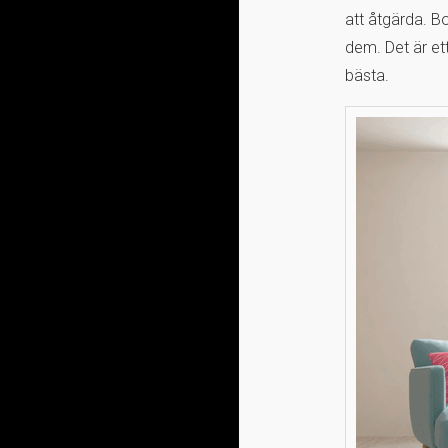
att åtgärda. B
dem. Det är et
bästa.