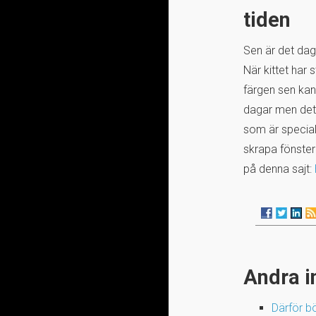
tiden
Sen är det dag
När kittet har
färgen sen kan 
dagar men det 
som är special
skrapa fönster
på denna sajt:
Andra i
Därför b