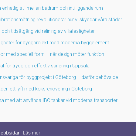
enhetlig stil mellan badrum och intilliggande rum
ibrationsmätning revolutionerar hur vi skyddar våra städer
 och tidsåtgång vid relining av villafastigheter
igheter för byggprojekt med moderna byggelement
por med speciell form – när design möter funktion
l för trygg och effektiv sanering i Uppsala
ansvariga för byggprojekt i Göteborg – därför behövs de
den ett lyft med köksrenovering i Göteborg
na med att använda IBC tankar vid moderna transporter
 webbsidan
Läs mer
© 2026 SNYGGAHUS.NU. ALLA RÄTTIGHETER FÖRBEHÅLLNA.