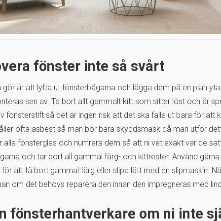
vera fönster inte så svårt
 gör är att lyfta ut fönsterbågarna och lägga dem på en plan yta.
nteras sen av. Ta bort allt gammalt kitt som sitter löst och är sp
v fönsterstift så det är ingen risk att det ska falla ut bara för att k
ehåller ofta asbest så man bör bära skyddsmask då man utför de
ur alla fönsterglas och numrera dem så att ni vet exakt var de sat
arna och tar bort all gammal färg- och kittrester. Använd gärna
 för att få bort gammal färg eller slipa lätt med en slipmaskin. N
man om det behövs reparera den innan den impregneras med lino
en fönsterhantverkare om ni inte sj