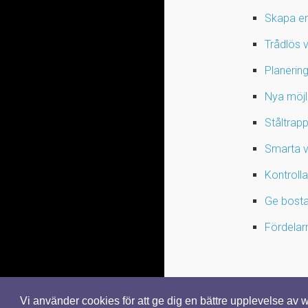
Skapa en 
Trådlös v
Planering
Nya möjl
Ståltrap
Smarta va
Kontroll
Ge bosta
Fördelar
Vi använder cookies för att ge dig en bättre upplevelse av