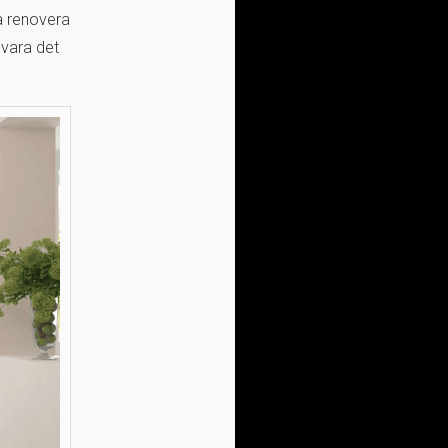
a renovera
 vara det