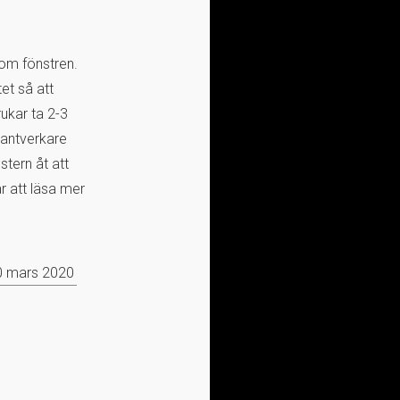
 om fönstren.
et så att
rukar ta 2-3
hantverkare
stern åt att
r att läsa mer
0 mars 2020