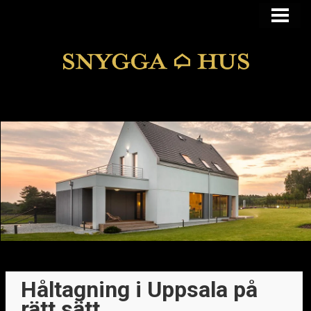
KÖPA ELLER BYGGA
KÖPA HUS I FUNKIS
MANSARDSTAK
DOLDA FEL
BLOGG
Håltagning i Uppsala på
rätt sätt