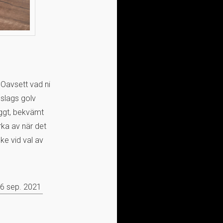
 Oavsett vad ni
 slags golv
yggt, bekvämt
rka av när det
nke vid val av
6 sep. 2021