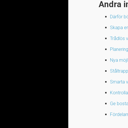
Andra i
Därför b
Skapa en 
Trådlös v
Planering
Nya möjl
Ståltrap
Smarta va
Kontroll
Ge bosta
Fördelar