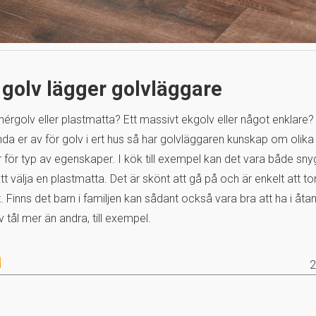
golv lägger golvläggare
anérgolv eller plastmatta? Ett massivt ekgolv eller något enklare?
nda er av för golv i ert hus så har golvläggaren kunskap om olika
 för typ av egenskaper. I kök till exempel kan det vara både sn
tt välja en plastmatta. Det är skönt att gå på och är enkelt att to
t. Finns det barn i familjen kan sådant också vara bra att ha i åta
v tål mer än andra, till exempel.
2