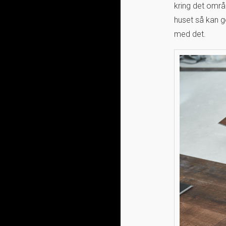
kring det områd
huset så kan g
med det.