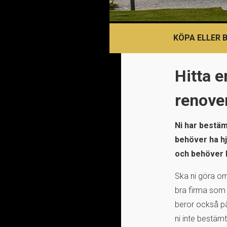
KÖPA ELLER 
Hitta e
renove
Ni har bestäm
behöver ha hjä
och behöver b
Ska ni göra om
bra firma som
beror också på 
ni inte bestämt