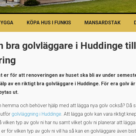
BYGGA
KÖPA HUS I FUNKIS
MANSARDSTAK
n bra golvläggare i Huddinge till
ring
t er för att renoveringen av huset ska bli av under semeste
lp av en riktigt bra golvläggare i Huddinge. För era golv är 
ytas ut.
 hemma och behöver hjälp med att lägga nya golv också? Då ska
 utför
golvläggning i Huddinge
. Att lägga golv kan vara riktigt kne
vilken typ av golv ni har nu samt vilket golv ni planerar att lägga i
 er för vilken typ av golv ni vill ha så kan en golvläggare även bi