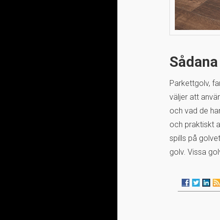
Sådana 
Parkettgolv, f
väljer att anvä
och vad de har
och praktiskt a
spills på golve
golv. Vissa gol