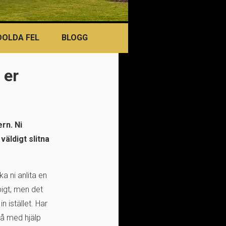
DOLDA FEL
BLOGG
 er
rn. Ni
väldigt slitna
 ni anlita en
pigt, men det
n istället. Har
stå med hjälp