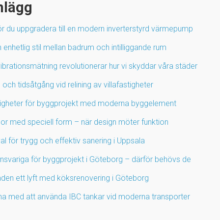
nlägg
ör du uppgradera till en modern inverterstyrd värmepump
enhetlig stil mellan badrum och intilliggande rum
ibrationsmätning revolutionerar hur vi skyddar våra städer
 och tidsåtgång vid relining av villafastigheter
igheter för byggprojekt med moderna byggelement
por med speciell form – när design möter funktion
l för trygg och effektiv sanering i Uppsala
ansvariga för byggprojekt i Göteborg – därför behövs de
den ett lyft med köksrenovering i Göteborg
na med att använda IBC tankar vid moderna transporter