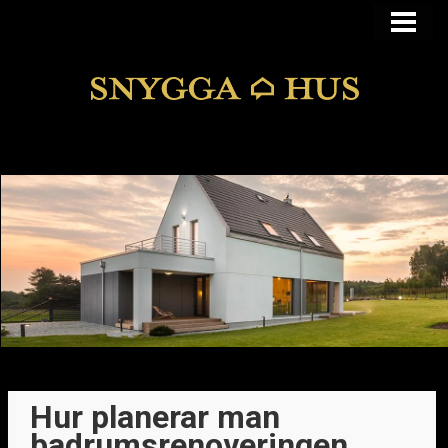
KÖPA ELLER BYGGA
KÖPA HUS I FUNKIS
MANSARDSTAK
DOLDA FEL
BLOGG
Hur planerar man
badrumsrenoveringen