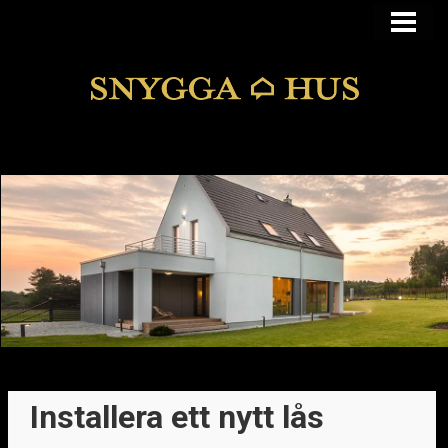
KÖPA ELLER BYGGA
KÖPA HUS I FUNKIS
MANSARDSTAK
DOLDA FEL
BLOGG
Installera ett nytt lås