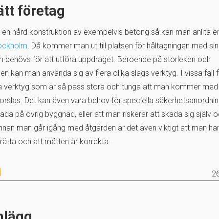
ätt företag
l i en hård konstruktion av exempelvis betong så kan man anlita 
tockholm
. Då kommer man ut till platsen för håltagningen med si
 behövs för att utföra uppdraget. Beroende på storleken och
en kan man använda sig av flera olika slags verktyg. I vissa fall 
da verktyg som är så pass stora och tunga att man kommer med
forslas. Det kan även vara behov för speciella säkerhetsanordni
kada på övrig byggnad, eller att man riskerar att skada sig själv
nnan man går igång med åtgärden är det även viktigt att man har f
 rätta och att måtten är korrekta.
2
nlägg