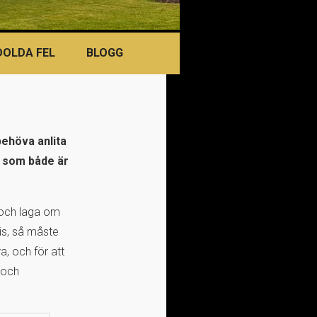
DOLDA FEL
BLOGG
ehöva anlita
at som både är
a och laga om
is, så måste
a, och för att
 och