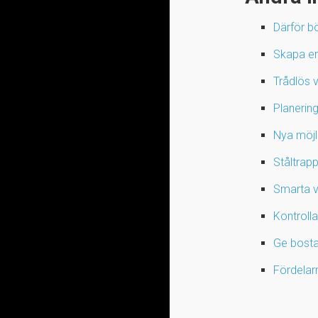
Därför b
Skapa en 
Trådlös v
Planering
Nya möjl
Ståltrap
Smarta va
Kontroll
Ge bosta
Fördelar