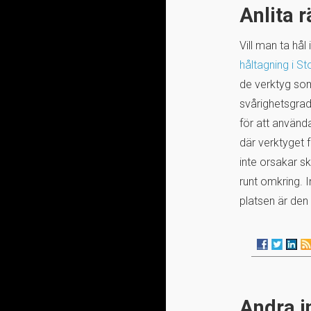
Anlita r
Vill man ta hå
håltagning i S
de verktyg som
svårighetsgrad
för att använ
där verktyget 
inte orsakar s
runt omkring. I
platsen är den
Andra i