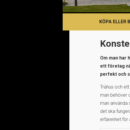
KÖPA ELLER 
Konsten
Om man har h
ett företag n
perfekt och s
Trähus och ett 
man behöver d
man använda sig
det ska funger
erfarenhet för