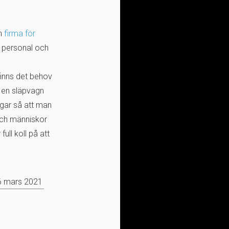
en
firma för
n personal och
finns det behov
 en släpvagn
ngar så att man
 och människor
ull koll på att
6 mars 2021