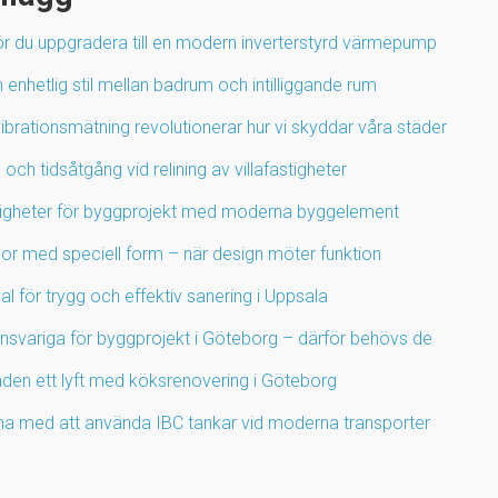
ör du uppgradera till en modern inverterstyrd värmepump
enhetlig stil mellan badrum och intilliggande rum
ibrationsmätning revolutionerar hur vi skyddar våra städer
 och tidsåtgång vid relining av villafastigheter
igheter för byggprojekt med moderna byggelement
por med speciell form – när design möter funktion
l för trygg och effektiv sanering i Uppsala
ansvariga för byggprojekt i Göteborg – därför behövs de
den ett lyft med köksrenovering i Göteborg
na med att använda IBC tankar vid moderna transporter