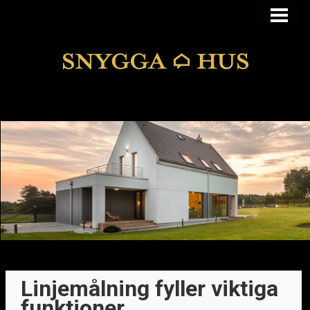
KÖPA ELLER BYGGA
KÖPA HUS I FUNKIS
MANSARDSTAK
DOLDA FEL
BLOGG
Linjemålning fyller viktiga
funktioner