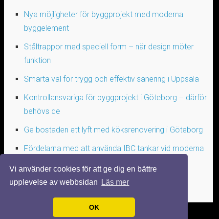
Nya möjligheter för byggprojekt med moderna
byggelement
Ståltrappor med speciell form – när design möter
funktion
Smarta val för trygg och effektiv sanering i Uppsala
Kontrollansvariga för byggprojekt i Göteborg – därför
behövs de
Ge bostaden ett lyft med köksrenovering i Göteborg
Fördelarna med att använda IBC tankar vid moderna
transporter
Vi använder cookies för att ge dig en bättre
upplevelse av webbsidan
Läs mer
OK
© 2026 SNYGGAHUS.NU. ALLA RÄTTIGHETER FÖRBEHÅLLNA.