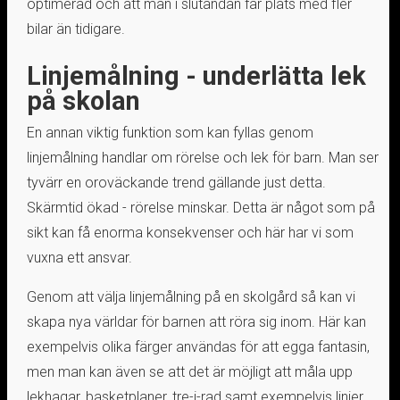
optimerad och att man i slutändan får plats med fler
bilar än tidigare.
Linjemålning - underlätta lek
på skolan
En annan viktig funktion som kan fyllas genom
linjemålning handlar om rörelse och lek för barn. Man ser
tyvärr en oroväckande trend gällande just detta.
Skärmtid ökad - rörelse minskar. Detta är något som på
sikt kan få enorma konsekvenser och här har vi som
vuxna ett ansvar.
Genom att välja linjemålning på en skolgård så kan vi
skapa nya världar för barnen att röra sig inom. Här kan
exempelvis olika färger användas för att egga fantasin,
men man kan även se att det är möjligt att måla upp
lekhagar, basketplaner, tre-i-rad samt exempelvis linjer