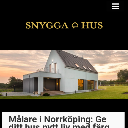
KÖPA ELLER BYGGA
KÖPA HUS I FUNKIS
MANSARDSTAK
DOLDA FEL
BLOGG
Målare i Norrköping: Ge
ditt hus nytt liv med färg