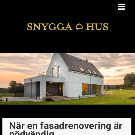
KÖPA ELLER BYGGA
KÖPA HUS I FUNKIS
MANSARDSTAK
DOLDA FEL
BLOGG
När en fasadrenovering är
nödvändig