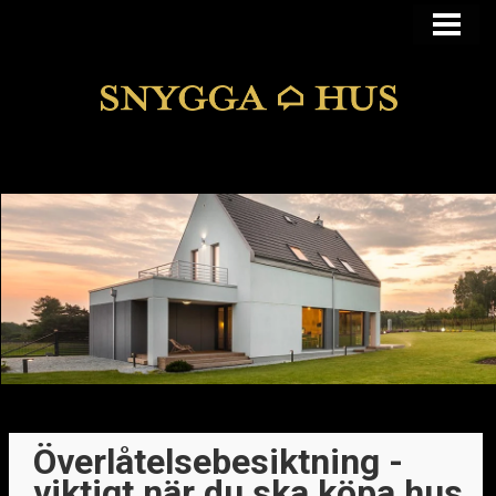
KÖPA ELLER BYGGA
KÖPA HUS I FUNKIS
MANSARDSTAK
DOLDA FEL
BLOGG
Överlåtelsebesiktning -
viktigt när du ska köpa hus