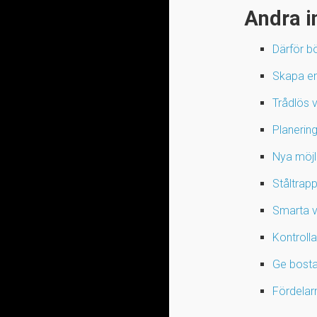
Andra i
Därför b
Skapa en 
Trådlös v
Planering
Nya möjl
Ståltrap
Smarta va
Kontroll
Ge bosta
Fördelar