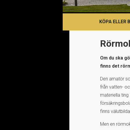
KÖPA ELLER 
Rörmok
Om du ska gör
finns det rör
Den amatör som
från vatten- o
materiella tin
försäkringsbol
finns välutbild
Men en rörmoka