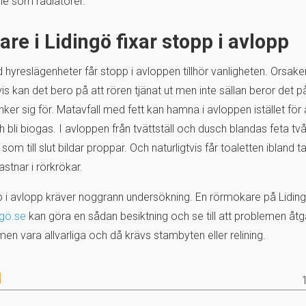
me som radiatorer.
re i Lidingö fixar stopp i avlopp
d hyreslägenheter får stopp i avloppen tillhör vanligheten. Orsak
tvis kan det bero på att rören tjänat ut men inte sällan beror det p
ker sig för. Matavfall med fett kan hamna i avloppen istället för a
h bli biogas. I avloppen från tvättställ och dusch blandas feta två
som till slut bildar proppar. Och naturligtvis får toaletten ibland 
stnar i rörkrökar.
p i avlopp kräver noggrann undersökning. En rörmokare på Lidi
ngö.se
kan göra en sådan besiktning och se till att problemen åtg
men vara allvarliga och då krävs stambyten eller relining.