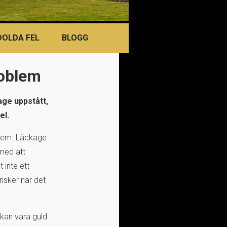
DOLDA FEL
BLOGG
roblem
age uppstått,
el.
oblem. Läckage
 med att
 inte ett
risker när det
 kan vara guld