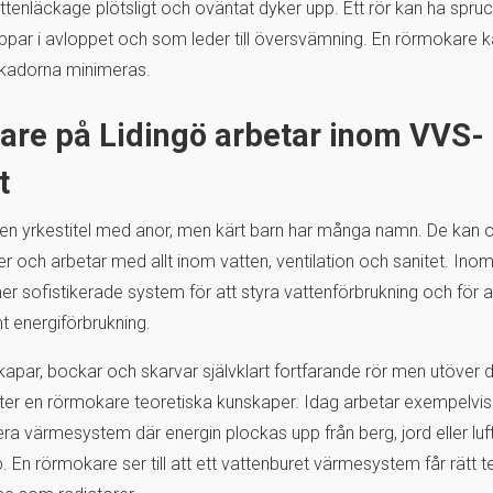
tenläckage plötsligt och oväntat dyker upp. Ett rör kan ha spruck
oppar i avloppet och som leder till översvämning. En rörmokare k
t skadorna minimeras.
re på Lidingö arbetar inom VVS-
t
n yrkestitel med anor, men kärt barn har många namn. De kan o
er och arbetar med allt inom vatten, ventilation och sanitet. In
mer sofistikerade system för att styra vattenförbrukning och för 
mt energiförbrukning.
apar, bockar och skarvar självklart fortfarande rör men utöver d
tter en rörmokare teoretiska kunskaper. Idag arbetar exempelvi
lera värmesystem där energin plockas upp från berg, jord eller luf
En rörmokare ser till att ett vattenburet värmesystem får rätt te