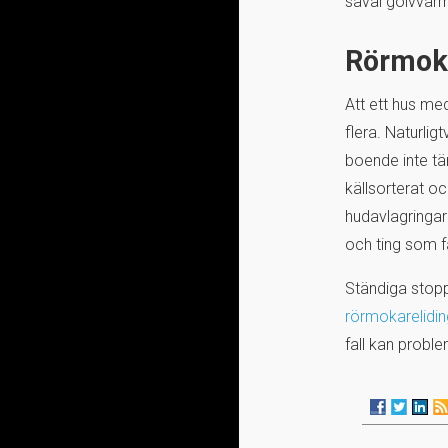
såväl golvvär
Rörmoka
Att ett hus me
flera. Naturlig
boende inte tän
källsorterat oc
hudavlagringar 
och ting som fa
Ständiga stop
rörmokarelidi
fall kan proble