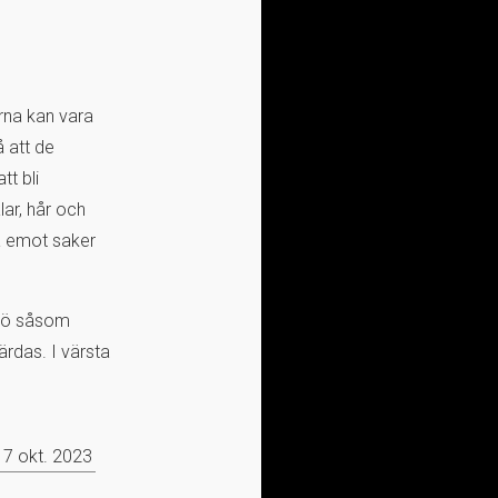
erna kan vara
å att de
tt bli
lar, hår och
ta emot saker
ngö såsom
ärdas. I värsta
17 okt. 2023