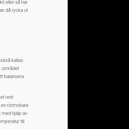
it eller så har
an då rycka ut
ckså kallas
om området
att balansera
et rent
s en rörmokare
t med hjälp av
mperatur till