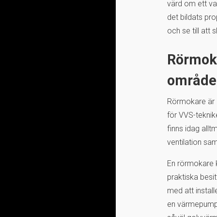
värd om ett vat
det bildats pr
och se till at
Rörmoka
område
Rörmokare är e
för VVS-teknik
finns idag allt
ventilation sa
En rörmokare k
praktiska besi
med att instal
en värmepump. 