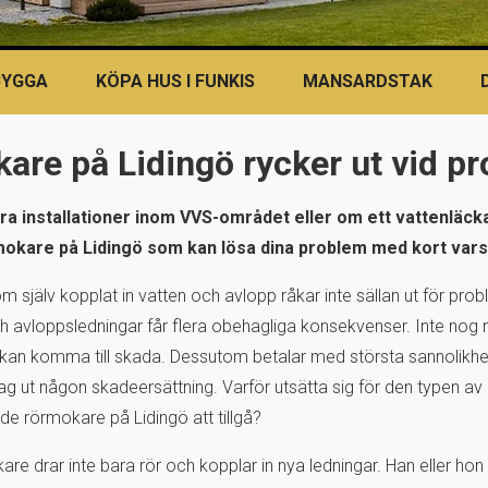
BYGGA
KÖPA HUS I FUNKIS
MANSARDSTAK
are på Lidingö rycker ut vid p
a installationer inom VVS-området eller om ett vattenläck
mokare på Lidingö som kan lösa dina problem med kort vars
 själv kopplat in vatten och avlopp råkar inte sällan ut för pr
ch avloppsledningar får flera obehagliga konsekvenser. Inte nog
g kan komma till skada. Dessutom betalar med största sannolikhet
ag ut någon skadeersättning. Varför utsätta sig för den typen av 
ade rörmokare på Lidingö att tillgå?
re drar inte bara rör och kopplar in nya ledningar. Han eller hon