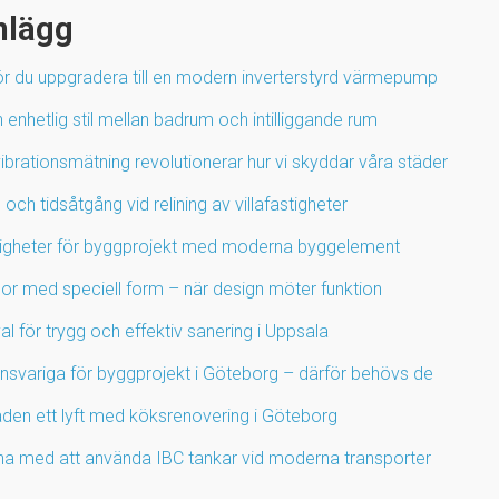
nlägg
ör du uppgradera till en modern inverterstyrd värmepump
enhetlig stil mellan badrum och intilliggande rum
ibrationsmätning revolutionerar hur vi skyddar våra städer
 och tidsåtgång vid relining av villafastigheter
igheter för byggprojekt med moderna byggelement
por med speciell form – när design möter funktion
l för trygg och effektiv sanering i Uppsala
ansvariga för byggprojekt i Göteborg – därför behövs de
den ett lyft med köksrenovering i Göteborg
na med att använda IBC tankar vid moderna transporter