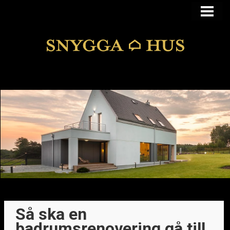
KÖPA ELLER BYGGA
KÖPA HUS I FUNKIS
MANSARDSTAK
DOLDA FEL
BLOGG
Så ska en
badrumsrenovering gå till