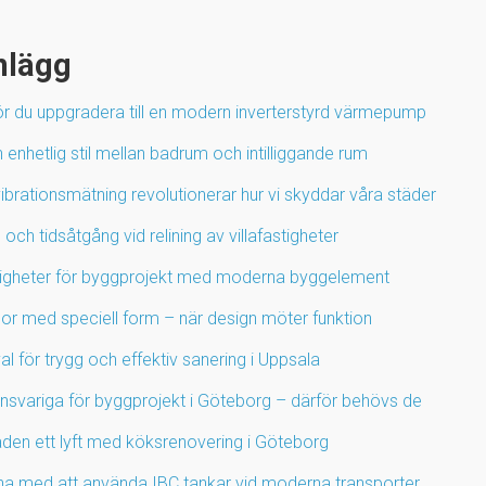
nlägg
ör du uppgradera till en modern inverterstyrd värmepump
enhetlig stil mellan badrum och intilliggande rum
ibrationsmätning revolutionerar hur vi skyddar våra städer
 och tidsåtgång vid relining av villafastigheter
igheter för byggprojekt med moderna byggelement
por med speciell form – när design möter funktion
l för trygg och effektiv sanering i Uppsala
ansvariga för byggprojekt i Göteborg – därför behövs de
den ett lyft med köksrenovering i Göteborg
na med att använda IBC tankar vid moderna transporter