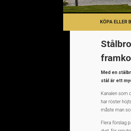
KÖPA ELLER 
Stålbro
framko
Med en stålbr
stål är ett m
Kanalen som del
har röster höjt
måste man som 
Flera förslag 
dyrt, för smut