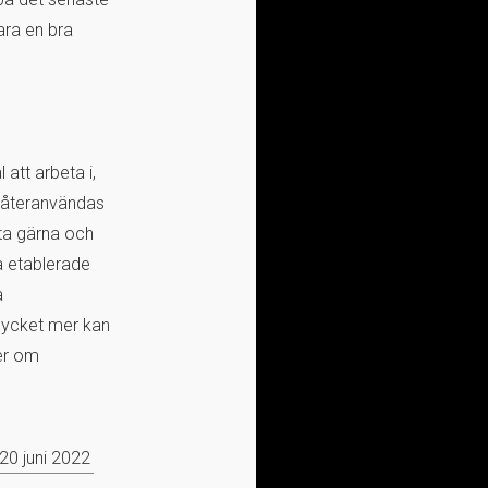
ara en bra
 att arbeta i,
m återanvändas
 ta gärna och
a etablerade
a
 Mycket mer kan
er om
20 juni 2022