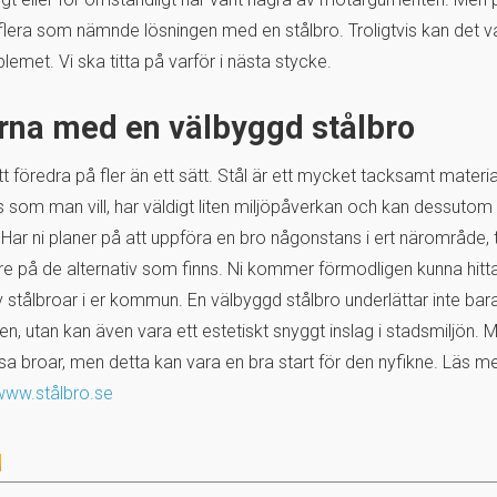
flera som nämnde lösningen med en stålbro. Troligtvis kan det v
lemet. Vi ska titta på varför i nästa stycke.
rna med en välbyggd stålbro
tt föredra på fler än ett sätt. Stål är ett mycket tacksamt material
 som man vill, har väldigt liten miljöpåverkan och kan dessuto
Har ni planer på att uppföra en bro någonstans i ert närområde,
are på de alternativ som finns. Ni kommer förmodligen kunna hitt
v stålbroar i er kommun. En välbyggd stålbro underlättar inte bar
n, utan kan även vara ett estetiskt snyggt inslag i stadsmiljön.
 broar, men detta kan vara en bra start för den nyfikne. Läs m
www.stålbro.se