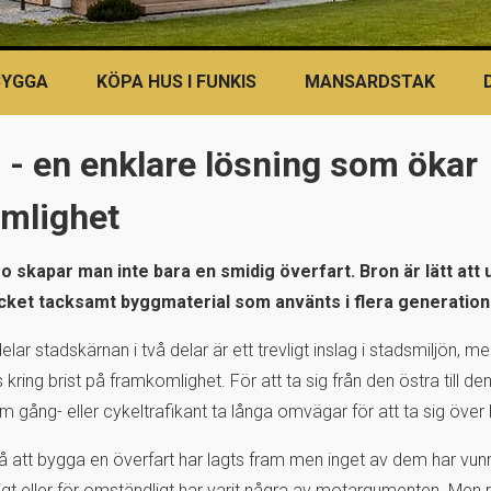
BYGGA
KÖPA HUS I FUNKIS
MANSARDSTAK
 - en enklare lösning som ökar
mlighet
o skapar man inte bara en smidig överfart. Bron är lätt att
ycket tacksamt byggmaterial som använts i flera generation
ar stadskärnan i två delar är ett trevligt inslag i stadsmiljön, m
s kring brist på framkomlighet. För att ta sig från den östra till de
gång- eller cykeltrafikant ta långa omvägar för att ta sig över 
på att bygga en överfart har lagts fram men inget av dem har vunn
sigt eller för omständligt har varit några av motargumenten. Men