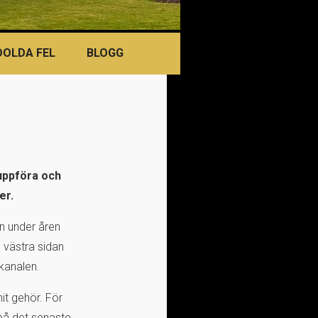
DOLDA FEL
BLOGG
 uppföra och
er.
en under åren
n västra sidan
kanalen.
it gehör. För
 på det senaste