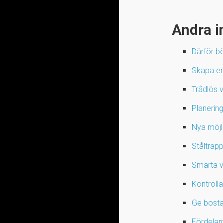
Andra i
Därför b
Skapa en 
Trådlös v
Planering
Nya möjl
Ståltrap
Smarta va
Kontroll
Ge bosta
Fördelar