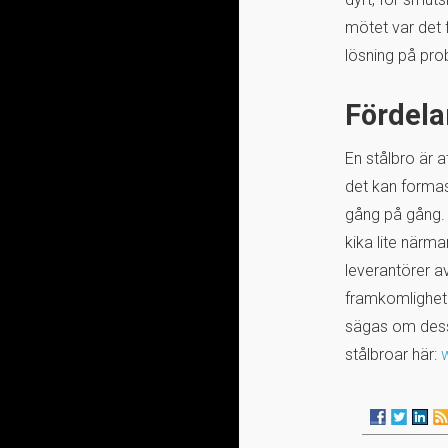
mötet var det 
lösning på prob
Fördela
En stålbro är a
det kan formas
gång på gång. 
kika lite närm
leverantörer a
framkomlighete
sägas om dessa
stålbroar här: