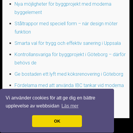
Nya möjligheter för byggprojekt med moderna
byggelement
Ståltrappor med speciell form – när design möter
funktion
Smarta val för trygg och effektiv sanering i Uppsala
Kontrollansvariga för byggprojekt i Göteborg – därför
behövs de
Ge bostaden ett lyft med köksrenovering i Göteborg
Fördelarna med att använda IBC tankar vid moderna
transporter
Vi använder cookies för att ge dig en bättre
upplevelse av webbsidan
Läs mer
OK
© 2026 SNYGGAHUS.NU. ALLA RÄTTIGHETER FÖRBEHÅLLNA.