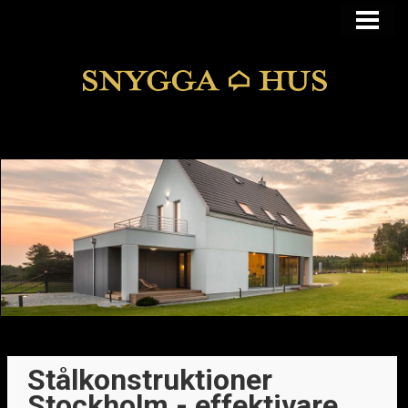
KÖPA ELLER BYGGA
KÖPA HUS I FUNKIS
MANSARDSTAK
DOLDA FEL
BLOGG
Stålkonstruktioner
Stockholm - effektivare