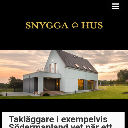
KÖPA ELLER BYGGA
KÖPA HUS I FUNKIS
MANSARDSTAK
DOLDA FEL
BLOGG
Takläggare i exempelvis
Södermanland vet när ett