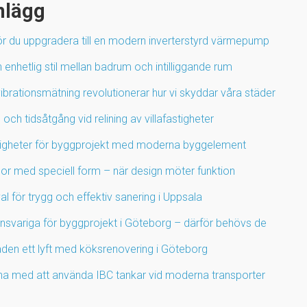
nlägg
ör du uppgradera till en modern inverterstyrd värmepump
enhetlig stil mellan badrum och intilliggande rum
ibrationsmätning revolutionerar hur vi skyddar våra städer
 och tidsåtgång vid relining av villafastigheter
igheter för byggprojekt med moderna byggelement
por med speciell form – när design möter funktion
l för trygg och effektiv sanering i Uppsala
ansvariga för byggprojekt i Göteborg – därför behövs de
den ett lyft med köksrenovering i Göteborg
na med att använda IBC tankar vid moderna transporter