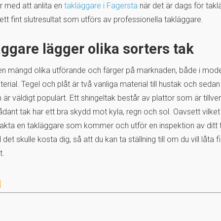
 med att anlita en
takläggare i Fagersta
när det är dags för takl
tt fint slutresultat som utförs av professionella takläggare.
äggare lägger olika sorters tak
i en mängd olika utförande och färger på marknaden, både i mo
ial. Tegel och plåt är två vanliga material till hustak och sedan
är väldigt populärt. Ett shingeltak består av plattor som är tillve
sådant tak har ett bra skydd mot kyla, regn och sol. Oavsett vilket 
akta en takläggare som kommer och utför en inspektion av ditt 
det skulle kosta dig, så att du kan ta ställning till om du vill låta 
t.