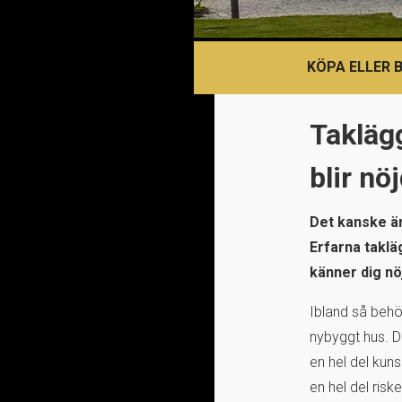
KÖPA ELLER 
Taklägg
blir nö
Det kanske är
Erfarna taklä
känner dig nö
Ibland så behöv
nybyggt hus. De
en hel del kuns
en hel del ris