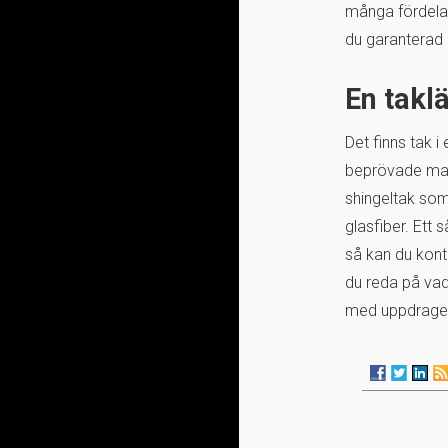
många fördelar
du garanterad e
En takl
Det finns tak 
beprövade mater
shingeltak som 
glasfiber. Ett 
så kan du kont
du reda på vad 
med uppdrage