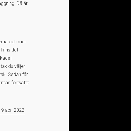
äggning. Då är
derna och mer
 finns det
rkade i
tak du väljer
tak. Sedan får
firman fortsätta
9 apr. 2022