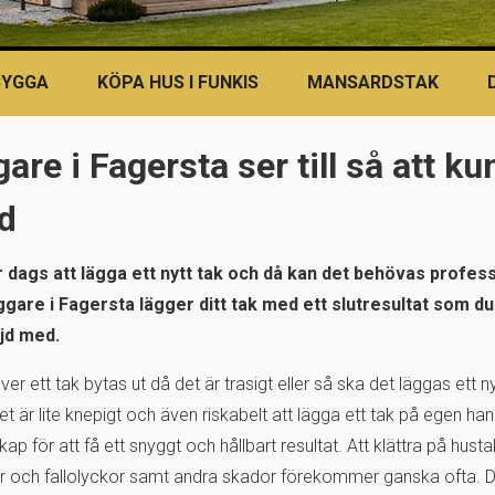
BYGGA
KÖPA HUS I FUNKIS
MANSARDSTAK
are i Fagersta ser till så att k
jd
 dags att lägga ett nytt tak och då kan det behövas professi
ggare i Fagersta lägger ditt tak med ett slutresultat som d
jd med.
er ett tak bytas ut då det är trasigt eller så ska det läggas ett ny
t är lite knepigt och även riskabelt att lägga ett tak på egen ha
kap för att få ett snyggt och hållbart resultat. Att klättra på hus
ker och fallolyckor samt andra skador förekommer ganska ofta. D