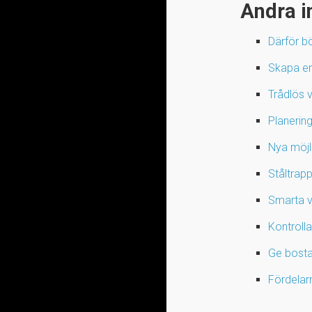
Andra i
Därför b
Skapa en 
Trådlös v
Planering
Nya möjl
Ståltrap
Smarta va
Kontroll
Ge bosta
Fördelar