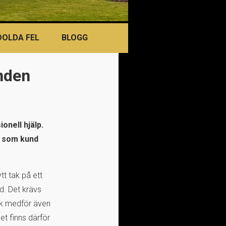
DOLDA FEL
BLOGG
unden
onell hjälp.
u som kund
tt tak på ett
nd. Det krävs
tak medför även
et finns därför