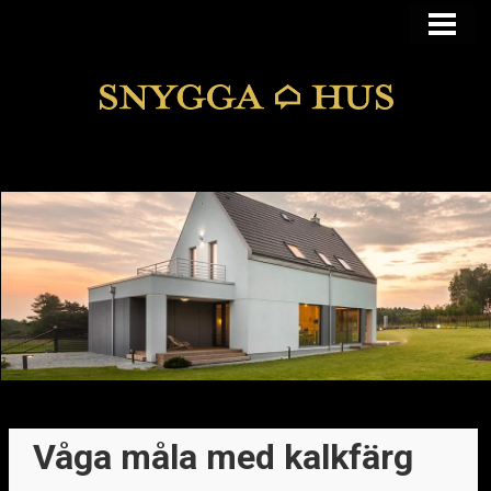
KÖPA ELLER BYGGA
KÖPA HUS I FUNKIS
MANSARDSTAK
DOLDA FEL
BLOGG
Våga måla med kalkfärg