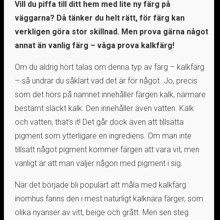
Vill du piffa till ditt hem med lite ny färg på
väggarna? Då tänker du helt rätt, för färg kan
verkligen göra stor skillnad. Men prova gärna något
annat än vanlig färg – våga prova kalkfärg!
Om du aldrig hört talas om denna typ av färg – kalkfärg
– så undrar du såklart vad det är för något. Jo, precis
som det hörs på namnet innehåller färgen kalk, närmare
bestämt släckt kalk. Den innehåller även vatten. Kalk
och vatten, that’s it! Det går dock även att tillsätta
pigment som ytterligare en ingrediens. Om man inte
tillsatt något pigment kommer färgen att vara vit, men
vanligt är att man väljer någon med pigment i sig.
När det började bli populärt att måla med kalkfärg
inomhus fanns den i mest naturligt kalknära färger, som
olika nyanser av vitt, beige och grått. Men sen steg