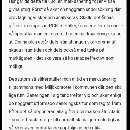
Hur går då detta till? Jo, en marksanering följer vissa
givna steg. Först så sker en noggrann undersökning där
provtagningar sker och analyseras. Skulle det finnas
gifter - exempelvis PCB, metaller, fenoler eller dioxiner -
så upprättar man en plan för hur en marksanering ska se
ut. Denna plan utgår dels från att ingen ska komma till
skada i framtiden och dels också med tanke på
markägaren - det ska vara så kostnadseffektivt som
möjligt.
Dessutom så säkerställer man alltid en marksanering
tillsammans med Miljökontoret i kommunen där den ska
äga rum. Saneringen i sig tar därefter vid och sker enligt
de noggrant utformade saneringskartor som tagits fram.
Efter det så deponeras alla gifter och marken återställs
- som ett sista steg - till normalt skick igen. naturligtvis
så sker även omfattande uppföljning och olika