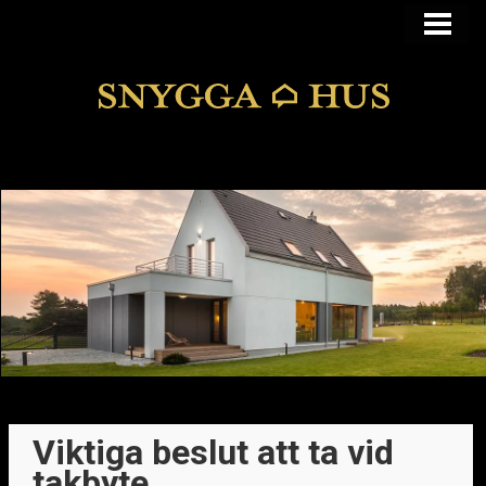
KÖPA ELLER BYGGA
KÖPA HUS I FUNKIS
MANSARDSTAK
DOLDA FEL
BLOGG
Viktiga beslut att ta vid
takbyte