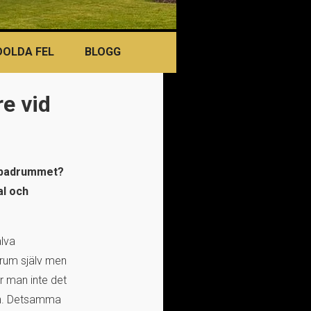
DOLDA FEL
BLOGG
re vid
e badrummet?
al och
älva
drum själv men
r man inte det
gen. Detsamma