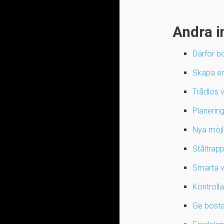
Andra i
Därför b
Skapa en 
Trådlös v
Planering
Nya möjl
Ståltrap
Smarta va
Kontroll
Ge bosta