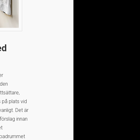
ed
er
 den
tsättare,
s på plats vid
anligt. Det är
sförslag innan
et
r badrummet