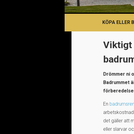
KÖPA ELLER 
Viktigt
badrum
Drömmer ni o
Badrummet är 
förberedelser 
En
badrumsren
arbetskostnade
det gäller att
eller slarvar 