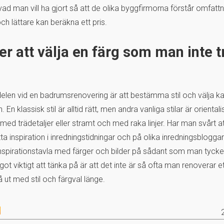
vad man vill ha gjort så att de olika byggfirmorna förstår omfatt
ch lättare kan beräkna ett pris.
er att välja en färg som man inte t
delen vid en badrumsrenovering är att bestämma stil och välja k
En klassisk stil är alltid rätt, men andra vanliga stilar är orientali
t med trädetaljer eller stramt och med raka linjer. Har man svårt
ta inspiration i inredningstidningar och på olika inredningsblogga
inspirationstavla med färger och bilder på sådant som man tycker
got viktigt att tänka på är att det inte är så ofta man renoverar
 ut med stil och färgval länge.