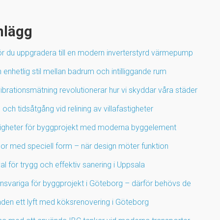
nlägg
ör du uppgradera till en modern inverterstyrd värmepump
enhetlig stil mellan badrum och intilliggande rum
ibrationsmätning revolutionerar hur vi skyddar våra städer
 och tidsåtgång vid relining av villafastigheter
igheter för byggprojekt med moderna byggelement
por med speciell form – när design möter funktion
l för trygg och effektiv sanering i Uppsala
ansvariga för byggprojekt i Göteborg – därför behövs de
den ett lyft med köksrenovering i Göteborg