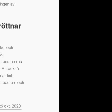
ningen av
röttnar
akel och
sk,
 att bestämma
r. Att också
 är fint
 ett badrum och
26 okt. 2020