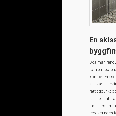
En skis
byggfi
Ska man renove
totalentrepren
kompetens som
snickare, elekt
rätt tidpunkt o
alltid bra att 
man bestämmer
renoveringen f