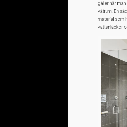
gäller när man 
våtrum. En såda
material som h
vattenläckor o