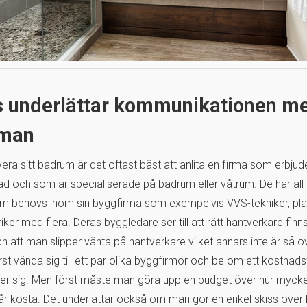
s underlättar kommunikationen m
rman
ra sitt badrum är det oftast bäst att anlita en firma som erbjud
ad och som är specialiserade på badrum eller våtrum. De har all
 behövs inom sin byggfirma som exempelvis VVS-tekniker, plat
riker med flera. Deras byggledare ser till att rätt hantverkare finn
ch att man slipper vänta på hantverkare vilket annars inte är så ov
först vända sig till ett par olika byggfirmor och be om ett kostnad
 sig. Men först måste man göra upp en budget över hur myck
år kosta. Det underlättar också om man gör en enkel skiss öve