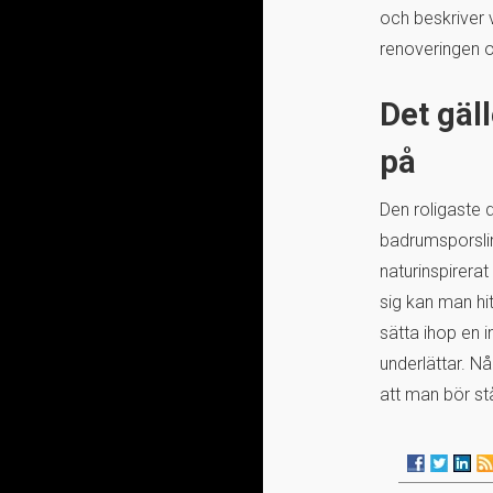
och beskriver 
renoveringen o
Det gäll
på
Den roligaste 
badrumsporslin. 
naturinspirera
sig kan man hit
sätta ihop en 
underlättar. Nå
att man bör stå