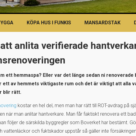
BYGGA
KÖPA HUS I FUNKIS
MANSARDSTAK
 att anlita verifierade hantverka
srenoveringen
m ett hemmaspa? Eller var det länge sedan ni renoverad
ett av hemmets viktigaste rum och det är viktigt att alla v
blir rätt.
overing
kostar en hel del, men man har rätt till ROT-avdrag på sj
n när man anlitar hantverkare. Man får faktiskt renovera ett ba
 man följer de särskilda byggregler som Boverket har bestämt. Gö
och vattenläckor och fuktskador uppstår så gäller inte försäkrin